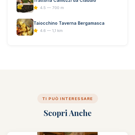
Trattoria Camozzi da Claudio
4.5 — 700 m
Taiocchino Taverna Bergamasca
4.6 — 1,1 km
TI PUÒ INTERESSARE
Scopri Anche