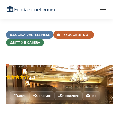
🏛️
Fondazione
Lemine
Home
/
Ristoranti
/
Taverna Valtellinese
CUCINA VALTELLINESE
PIZZOCCHERI DOP
BITTO E CASERA
Taverna Valtellinese
Via Gerolamo Tiraboschi, 57 — Bergamo (BG)
4.2
(1.280 recensioni)
Salva
Condividi
Indicazioni
Foto