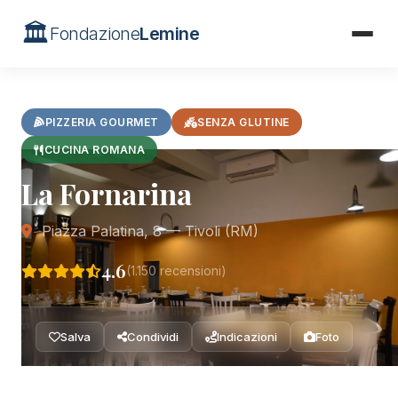
🏛️
Fondazione
Lemine
Home
/
Ristoranti
/
La Fornarina
PIZZERIA GOURMET
SENZA GLUTINE
CUCINA ROMANA
La Fornarina
Piazza Palatina, 8 — Tivoli (RM)
4.6
(1.150 recensioni)
Salva
Condividi
Indicazioni
Foto