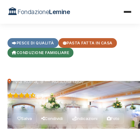
🏛️
Fondazione
Lemine
Home
/
Ristoranti
/
Ristorante Roncola
PESCE DI QUALITÀ
PASTA FATTA IN CASA
CONDUZIONE FAMIGLIARE
Ristorante Roncola
Via Roma, 9 — Roncola (BG)
4.5
(132 recensioni)
Salva
Condividi
Indicazioni
Foto