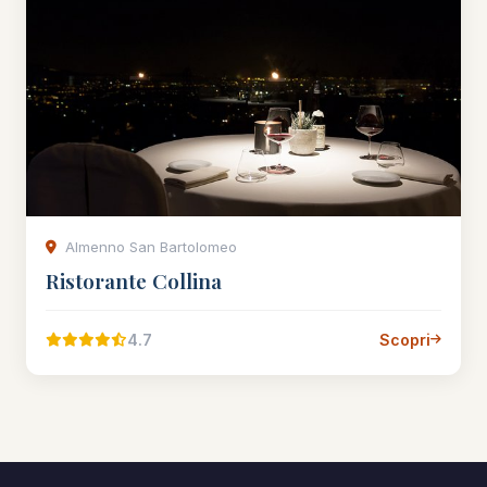
Almenno San Bartolomeo
Ristorante Collina
4.7
Scopri