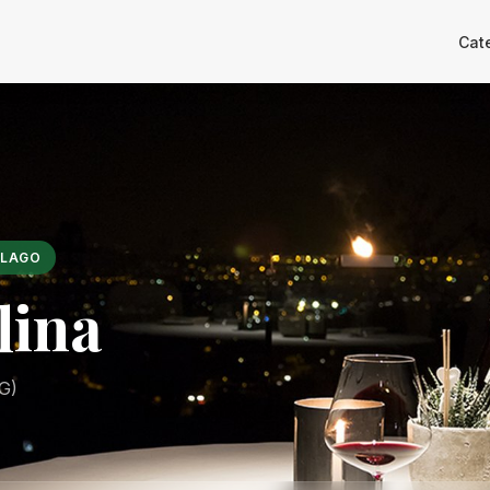
Cat
 LAGO
lina
G)