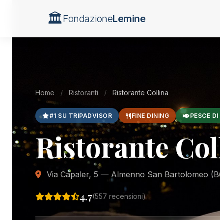
🏛️
Fondazione
Lemine
Home
/
Ristoranti
/
Ristorante Collina
#1 SU TRIPADVISOR
FINE DINING
PESCE DI
Ristorante Col
Via Capaler, 5 — Almenno San Bartolomeo (B
4.7
(557 recensioni)