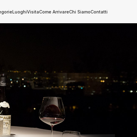
egorie
Luoghi
Visita
Come Arrivare
Chi Siamo
Contatti