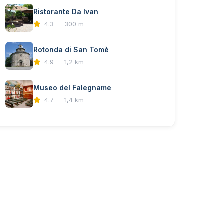
Ristorante Da Ivan
4.3 — 300 m
Rotonda di San Tomè
4.9 — 1,2 km
Museo del Falegname
4.7 — 1,4 km