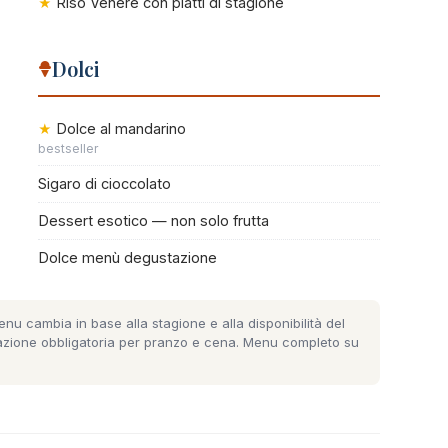
Riso Venere con piatti di stagione
Dolci
Dolce al mandarino
bestseller
Sigaro di cioccolato
Dessert esotico — non solo frutta
Dolce menù degustazione
enu cambia in base alla stagione e alla disponibilità del
azione obbligatoria per pranzo e cena.
Menu completo su