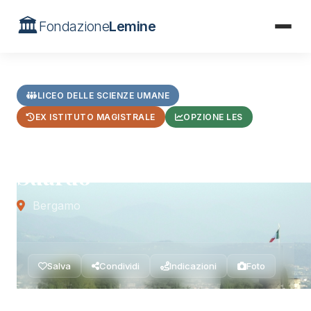
🏛️
Fondazione
Lemine
Home
/
Formazione
/
Liceo Secco Suardo
LICEO DELLE SCIENZE UMANE
EX ISTITUTO MAGISTRALE
OPZIONE LES
Liceo Statale Paolina Secco
Suardo
Bergamo
Salva
Condividi
Indicazioni
Foto