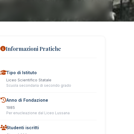
Informazioni Pratiche
Tipo di Istituto
Liceo Scientifico Statale
Scuola secondaria di secondo grado
Anno di Fondazione
1985
Per enucleazione dal Liceo Lussana
Studenti iscritti