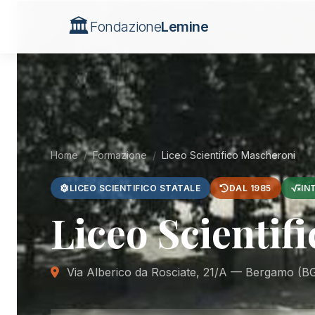
🏛️
Fondazione
Lemine
Home
/
Formazione
/
Liceo Scientifico Mascheroni
LICEO SCIENTIFICO STATALE
DAL 1985
IN
Liceo Scienti
Via Alberico da Rosciate, 21/A — Bergamo (B