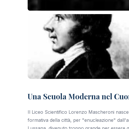
+6 foto
Una Scuola Moderna nel Cuo
Il Liceo Scientifico Lorenzo Mascheroni nasc
formativa della città, per "enucleazione" dall'all
Lussana, divenuto troppo grande per essere gest