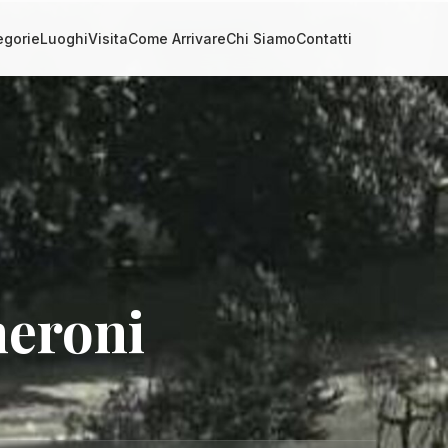
egorie
Luoghi
Visita
Come Arrivare
Chi Siamo
Contatti
heroni