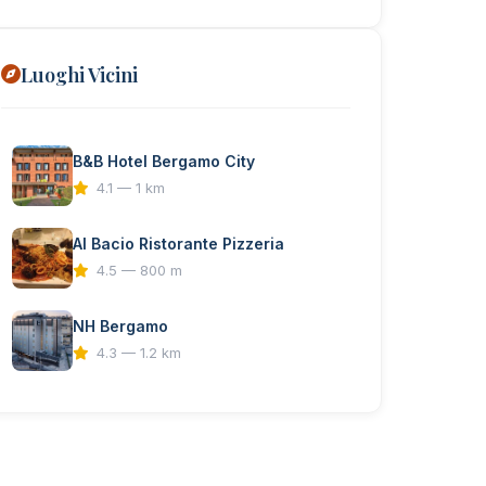
Luoghi Vicini
B&B Hotel Bergamo City
4.1 — 1 km
Al Bacio Ristorante Pizzeria
4.5 — 800 m
NH Bergamo
4.3 — 1.2 km