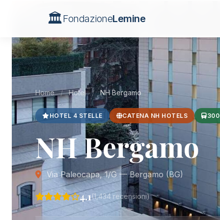
🏛️
Fondazione
Lemine
Home
/
Hotel
/
NH Bergamo
HOTEL 4 STELLE
CATENA NH HOTELS
300
NH Bergamo
Via Paleocapa, 1/G — Bergamo (BG)
4.1
(1,434 recensioni)