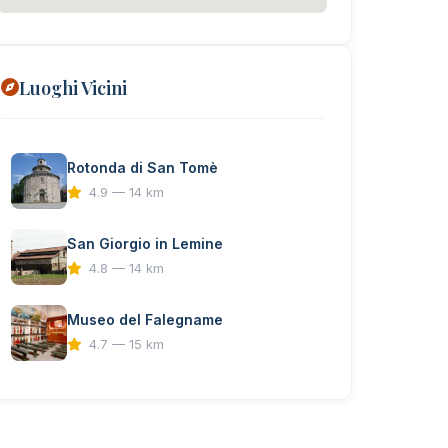
Luoghi Vicini
Rotonda di San Tomè
4.9 — 14 km
San Giorgio in Lemine
4.8 — 14 km
Museo del Falegname
4.7 — 15 km