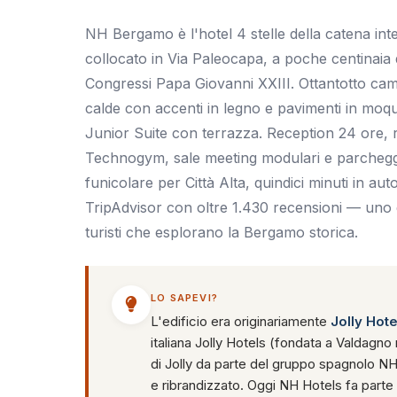
NH Bergamo è l'hotel 4 stelle della catena in
collocato in Via Paleocapa, a poche centinaia d
Congressi Papa Giovanni XXIII. Ottantotto camer
calde con accenti in legno e pavimenti in moqu
Junior Suite con terrazza. Reception 24 ore, ris
Technogym, sale meeting modulari e parcheggi
funicolare per Città Alta, quindici minuti in aut
TripAdvisor con oltre 1.430 recensioni — uno degl
turisti che esplorano la Bergamo storica.
LO SAPEVI?
L'edificio era originariamente
Jolly Hot
italiana Jolly Hotels (fondata a Valdagno
di Jolly da parte del gruppo spagnolo NH 
e ribrandizzato. Oggi NH Hotels fa parte