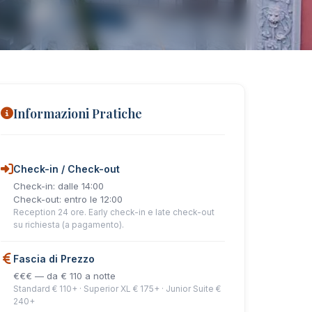
Informazioni Pratiche
Check-in / Check-out
Check-in: dalle 14:00
Check-out: entro le 12:00
Reception 24 ore. Early check-in e late check-out
su richiesta (a pagamento).
Fascia di Prezzo
€€€ — da € 110 a notte
Standard € 110+ · Superior XL € 175+ · Junior Suite €
240+