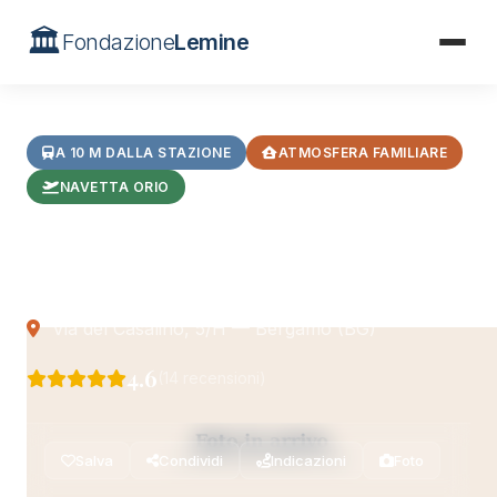
🏛️
Fondazione
Lemine
Home
/
Hotel
/
B&B Papillon Luca Homestay
A 10 M DALLA STAZIONE
ATMOSFERA FAMILIARE
NAVETTA ORIO
B&B Papillon Luca
Homestay
Via del Casalino, 5/H — Bergamo (BG)
4.6
(14 recensioni)
Salva
Condividi
Indicazioni
Foto