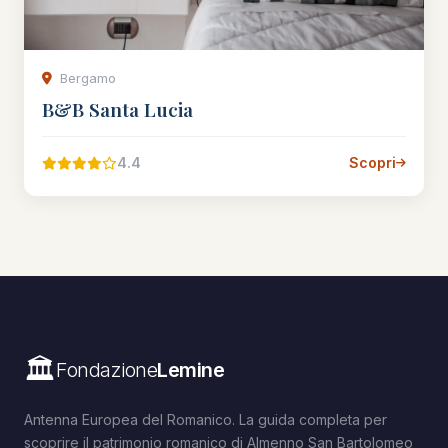
Bergamo
B&B Santa Lucia
4.4
Scopri
🏛️
Fondazione
Lemine
Antenna Europea del Romanico. La guida completa per
scoprire il patrimonio romanico di Almenno San Bartolomeo