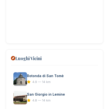
Luoghi Vicini
Rotonda di San Tomè
4.9 — 14 km
San Giorgio in Lemine
4.8 — 14 km