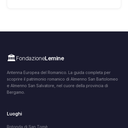
🏛️
Fondazione
Lemine
Antenna Europea del Romanico. La guida completa per
scoprire il patrimonio romanico di Almenno San Bartolomeo
e Almenno San Salvatore, nel cuore della provincia di
Bergamo.
Luoghi
Rotonda di San Tomè