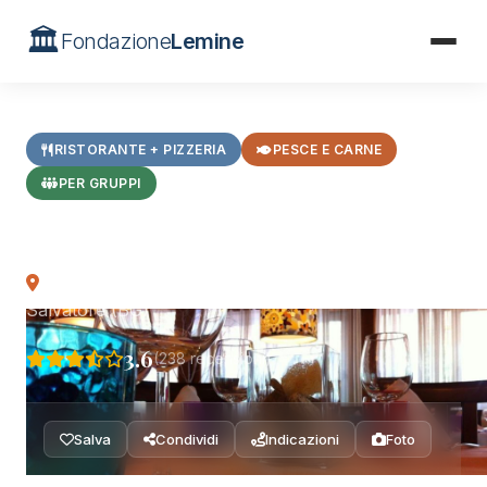
🏛️
Fondazione
Lemine
Home
/
Ristoranti
/
Osteria di Via Marconi
RISTORANTE + PIZZERIA
PESCE E CARNE
PER GRUPPI
Osteria di Via Marconi
Viale Guglielmo Marconi, 22 — Almenno San
Salvatore (BG)
3.6
(238 recensioni)
Salva
Condividi
Indicazioni
Foto