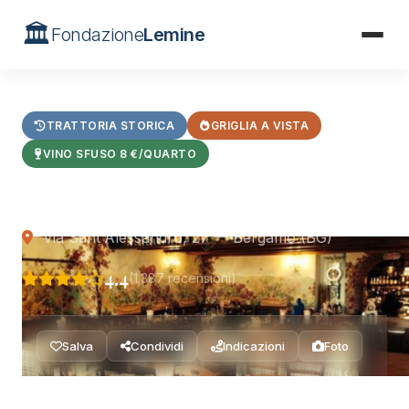
🏛️
Fondazione
Lemine
Home
/
Ristoranti
/
Trattoria Parietti
TRATTORIA STORICA
GRIGLIA A VISTA
VINO SFUSO 8 €/QUARTO
Trattoria Parietti
Via Sant'Alessandro, 27 — Bergamo (BG)
4.4
(1.387 recensioni)
Salva
Condividi
Indicazioni
Foto