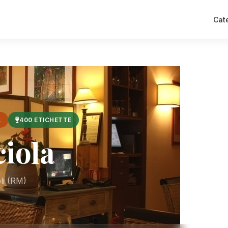
Cat
A
400 ETICHETTE
ciola
li (RM)