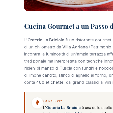
+20 foto
Cucina Gourmet a un Passo d
L'
Osteria La Briciola
è un ristorante gourmet 
di un chilometro da
Villa Adriana
(Patrimonio 
incontra la luminosità di un'ampia terrazza aff
tradizionale ma interpretata con tecniche innov
ripieni di manzo di Tuscia con funghi e nocciol
di limone candito, stinco di agnello al forno, 
conta
400 etichette
, dai grandi classici ai vini 
LO SAPEVI?
L'
Osteria La Briciola
è una delle scelte 