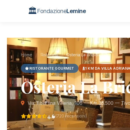
🏛️
Fondazione
Lemine
Home
/
Ristoranti
/
Osteria La Briciola
RISTORANTE GOURMET
1 KM DA VILLA ADRIAN
Osteria La Bri
Via Tiburtina Valeria, 106 — Km 36.500 — Tivo
4.6
(720 recensioni)