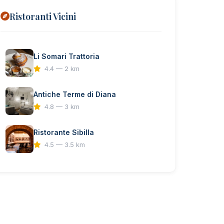
Ristoranti Vicini
Li Somari Trattoria
4.4 — 2 km
Antiche Terme di Diana
4.8 — 3 km
Ristorante Sibilla
4.5 — 3.5 km