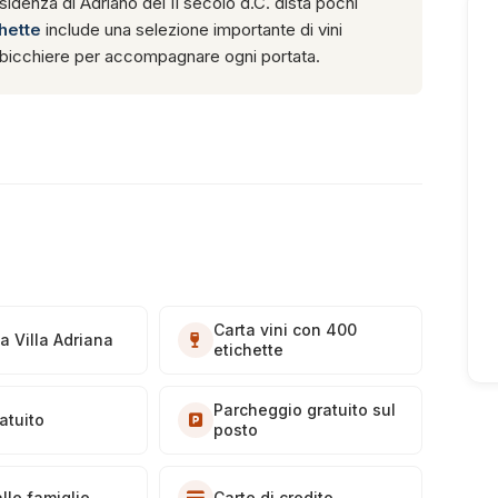
esidenza di Adriano del II secolo d.C. dista pochi
hette
include una selezione importante di vini
al bicchiere per accompagnare ogni portata.
Carta vini con 400
a Villa Adriana
etichette
Parcheggio gratuito sul
atuito
posto
lle famiglie
Carte di credito