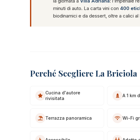
la giornata a
Villa Adriana
: l'imperiale r
minuti di auto. La carta vini con
400 etic
biodinamici e da dessert, oltre a calici 
Perché Scegliere La Briciola
Cucina d'autore
A 1 km d
rivisitata
Terrazza panoramica
Wi-Fi gr
Accessibile
Adatto a