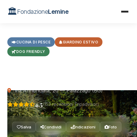
🏛️
Fondazione
Lemine
Home
/
Ristoranti
/
Locanda dell'Annunciata
CUCINA DI PESCE
GIARDINO ESTIVO
DOG FRIENDLY
L'Osteria della Locanda
dell'Annunciata
Via Annunciata, 20 — Palazzago (BG)
4.5
(153 recensioni Tripadvisor)
Salva
Condividi
Indicazioni
Foto