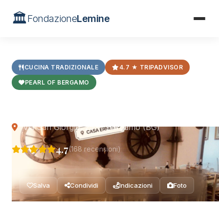
🏛️
Fondazione
Lemine
Home
/
Ristoranti
/
Casa Ernesto
CUCINA TRADIZIONALE
4.7 ★ TRIPADVISOR
PEARL OF BERGAMO
Casa Ernesto
Via San Giorgio, 25 — Bergamo (BG)
4.7
(168 recensioni)
Salva
Condividi
Indicazioni
Foto