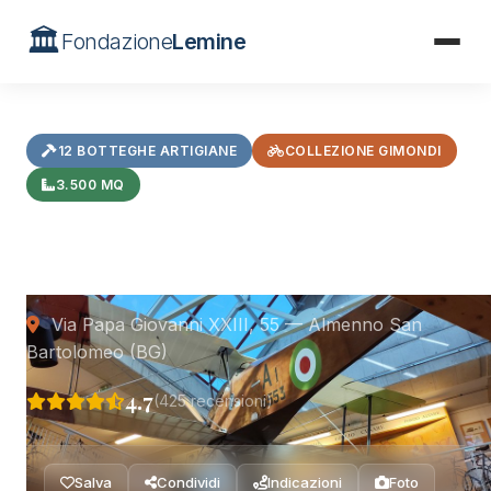
🏛️
Fondazione
Lemine
Home
/
Musei
/
Museo del Falegname Tino Sana
12 BOTTEGHE ARTIGIANE
COLLEZIONE GIMONDI
3.500 MQ
Museo del Falegname Tino
Sana
Via Papa Giovanni XXIII, 55 — Almenno San
Bartolomeo (BG)
4.7
(425 recensioni)
Salva
Condividi
Indicazioni
Foto