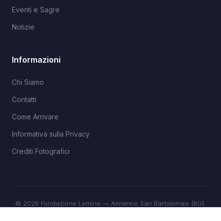
Eventi e Sagre
Notizie
Informazioni
Chi Siamo
Contatti
Come Arrivare
Informativa sulla Privacy
Crediti Fotografici
© 2026 Fondazione Lemine — Almenno San Bartolomeo (BG).
Tutti i diritti riservati.