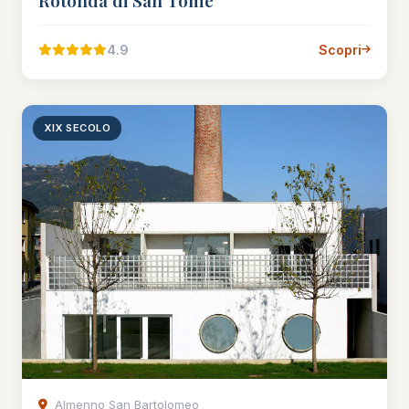
Rotonda di San Tomè
4.9
Scopri
XIX SECOLO
Almenno San Bartolomeo