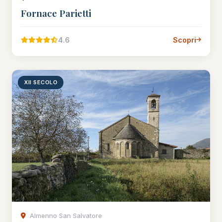
Fornace Parietti
4.6
Scopri
XII SECOLO
Almenno San Salvatore