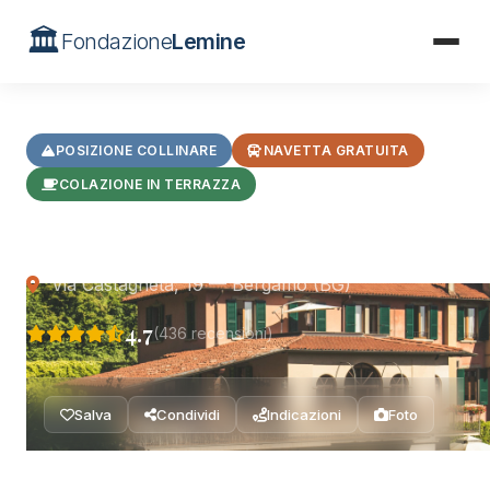
🏛️
Fondazione
Lemine
Home
/
Hotel
/
La Valletta Relais
POSIZIONE COLLINARE
NAVETTA GRATUITA
COLAZIONE IN TERRAZZA
La Valletta Relais
Via Castagneta, 19 — Bergamo (BG)
4.7
(436 recensioni)
Salva
Condividi
Indicazioni
Foto