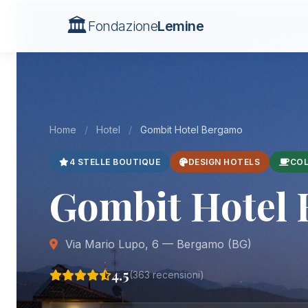
🏛️
Fondazione
Lemine
Home
/
Hotel
/
Gombit Hotel Bergamo
4 STELLE BOUTIQUE
DESIGN HOTELS
COL
Gombit Hotel
Via Mario Lupo, 6 — Bergamo (BG)
4.5
(363 recensioni)