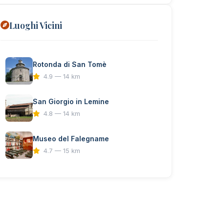
Luoghi Vicini
Rotonda di San Tomè
4.9 — 14 km
San Giorgio in Lemine
4.8 — 14 km
Museo del Falegname
4.7 — 15 km