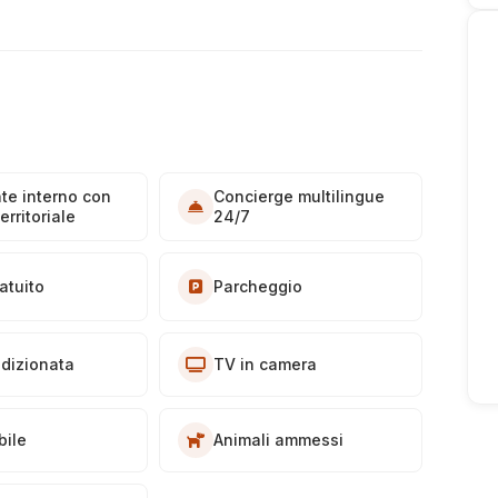
nte interno con
Concierge multilingue
erritoriale
24/7
atuito
Parcheggio
ndizionata
TV in camera
bile
Animali ammessi