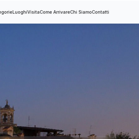
egorie
Luoghi
Visita
Come Arrivare
Chi Siamo
Contatti