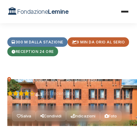
🏛️
Fondazione
Lemine
Home
/
Hotel
/
B&B Hotel Bergamo City
300 M DALLA STAZIONE
9 MIN DA ORIO AL SERIO
RECEPTION 24 ORE
B&B Hotel Bergamo City
Via Paleocapa, 1/G — Bergamo (BG)
4.1
(981 recensioni)
Salva
Condividi
Indicazioni
Foto