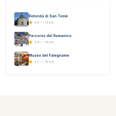
Rotonda di San Tomè
4.9 — 13 km
Percorso del Romanico
4.8 — 14 km
Museo del Falegname
4.7 — 15 km