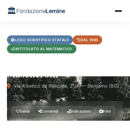
🏛️
Fondazione
Lemine
Home
/
Formazione
/
Liceo Scientifico Mascheroni
LICEO SCIENTIFICO STATALE
DAL 1985
INTITOLATO AL MATEMATICO
Liceo Scientifico Lorenzo
Mascheroni
Via Alberico da Rosciate, 21/A — Bergamo (BG)
Salva
Condividi
Indicazioni
Foto