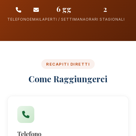
6 gg
2
TELEFONO
EMAIL
APERTI / SETTIMANA
ORARI STAGIONALI
RECAPITI DIRETTI
Come Raggiungerci
Telefono