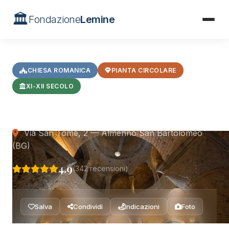
🏛️
Fondazione
Lemine
Home
/
Chiese Romaniche
/
Rotonda di San Tomè
CHIESA ROMANICA
PIANTA CIRCOLARE
XI-XII SECOLO
Rotonda di San Tomè
Via San Tomè, 2 — Almenno San Bartolomeo
(BG)
4.9
(342 recensioni)
Salva
Condividi
Indicazioni
Foto