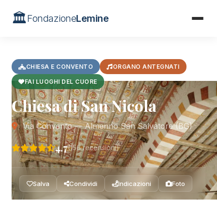
🏛️
Fondazione
Lemine
Home
/
Chiese Romaniche
/
San Nicola
CHIESA E CONVENTO
ORGANO ANTEGNATI
FAI LUOGHI DEL CUORE
Chiesa di San Nicola
Via Convento — Almenno San Salvatore (BG)
4.7
(156 recensioni)
Salva
Condividi
Indicazioni
Foto