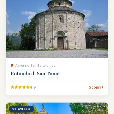
Almenno San Bartolomeo
Rotonda di San Tomè
4.9
Scopri
VII-XVI SEC.